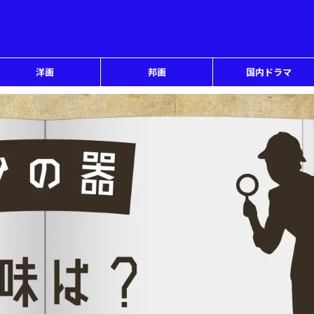
洋画
邦画
国内ドラマ