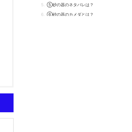
⑤砂の器のネタバレは？
⑥砂の器のカメダとは？
⑦砂の器に中居君が出ている？
⑧砂の器は実話？
砂の器の意味のまとめ