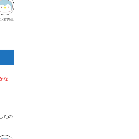
ン君先生
かな
したの