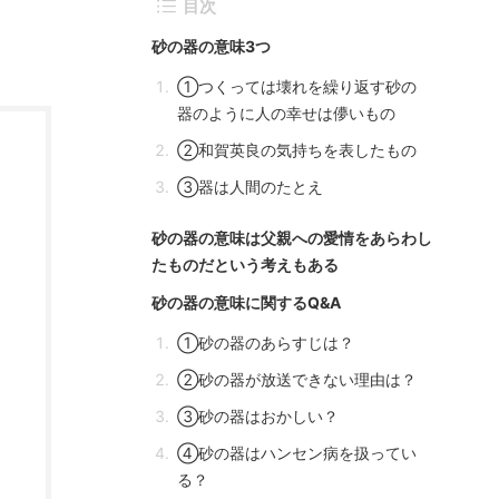
目次
砂の器の意味3つ
①つくっては壊れを繰り返す砂の
器のように人の幸せは儚いもの
②和賀英良の気持ちを表したもの
③器は人間のたとえ
砂の器の意味は父親への愛情をあらわし
たものだという考えもある
砂の器の意味に関するQ&A
①砂の器のあらすじは？
②砂の器が放送できない理由は？
③砂の器はおかしい？
④砂の器はハンセン病を扱ってい
る？