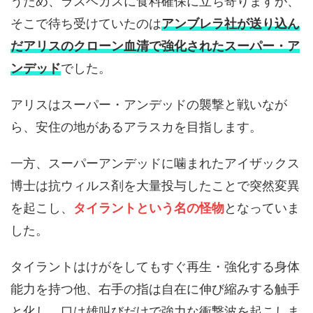
うため、ラスベガスに食料確保に立ち寄りますが、
そこで待ち受けていたのは
アンブレラ社が送り込ん
だアリスのクローン血清で強化されたスーパー・ア
ンデッド
でした。
アリスはスーパー・アンデッドの襲撃と戦いなが
ら、安住の地があるアラスカを目指します。
一方、スーパーアンデッドに噛まれたアイザックス
博士は抗ウィルス剤を大量投与したことで突然変異
を起こし、
タイラントという名の怪物
となっていま
した。
タイラントはけがをしてもすぐ再生・強化する身体
能力を持つ他、右手の指は自在に伸び縮みする触手
と化し、口は雄叫びだけで強力な衝撃波を起こしま