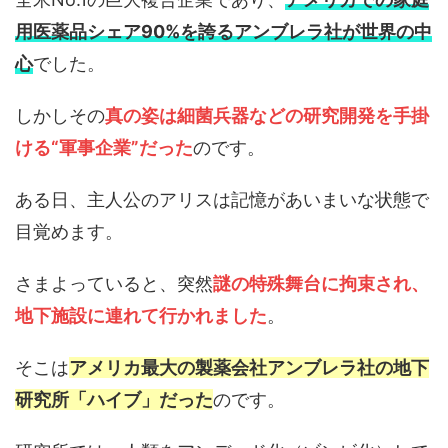
用医薬品シェア90%を誇るアンブレラ社が世界の中
心
でした。
しかしその
真の姿は細菌兵器などの研究開発を手掛
ける“軍事企業”だった
のです。
ある日、主人公のアリスは記憶があいまいな状態で
目覚めます。
さまよっていると、突然
謎の特殊舞台に拘束され、
地下施設に連れて行かれました
。
そこは
アメリカ最大の製薬会社アンブレラ社の地下
研究所「ハイブ」だった
のです。