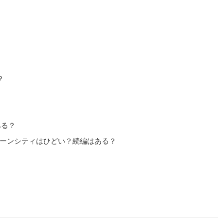
？
？
ある？
クーンシティはひどい？続編はある？