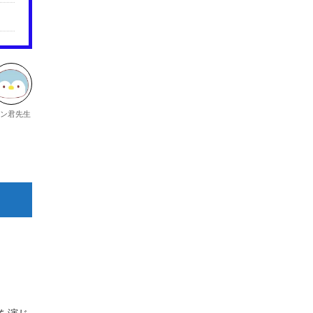
ン君先生
。