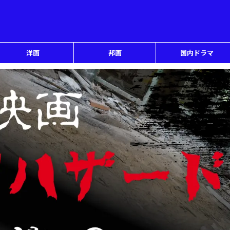
洋画
邦画
国内ドラマ