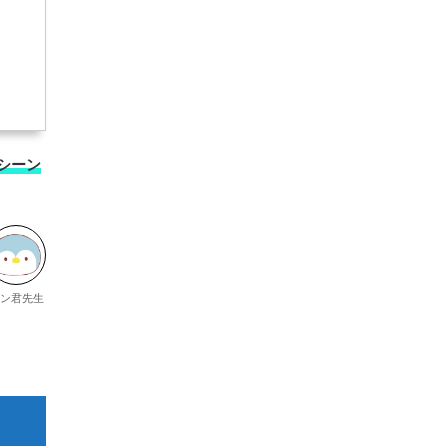
シーン
ン君先生