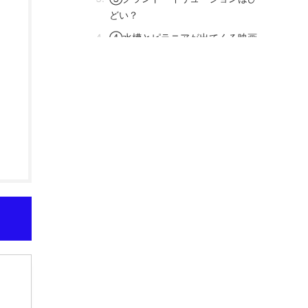
どい？
④水槽とピラニアが出てくる映画
は？
⑤グランド・イリュージョン2の
ネタバレは？
⑥グランド・イリュージョンのジ
ャックは死んだの？
⑦グランド・イリュージョンのマ
ジックの種明かしは？
⑧グランド・イリュージョンのデ
ィランの父とは？
グランド・イリュージョンのピラニアに
ついてのまとめ