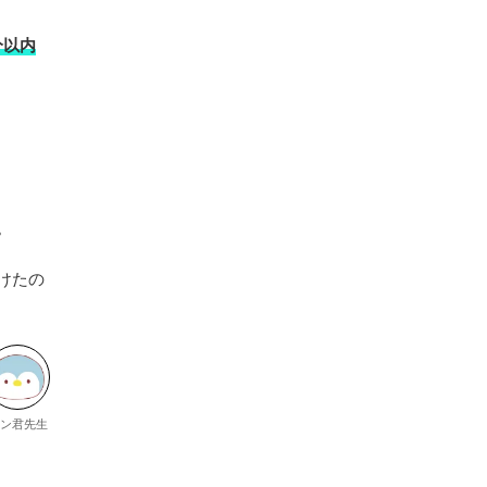
分以内
。
けたの
ン君先生