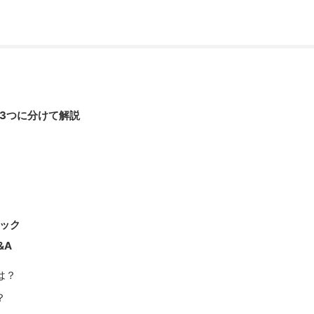
3つに分けて解説
ック
&A
は？
？