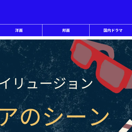
洋画
邦画
国内ドラマ